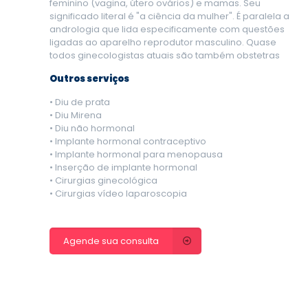
feminino (vagina, útero ovários) e mamas. Seu
significado literal é "a ciência da mulher". É paralela a
andrologia que lida especificamente com questões
ligadas ao aparelho reprodutor masculino. Quase
todos ginecologistas atuais são também obstetras
Outros serviços
• Diu de prata
• Diu Mirena
• Diu não hormonal
• Implante hormonal contraceptivo
• Implante hormonal para menopausa
• Inserção de implante hormonal
• Cirurgias ginecológica
• Cirurgias vídeo laparoscopia
Agende sua consulta